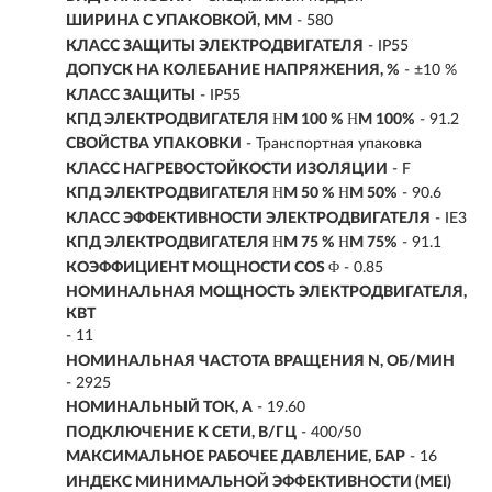
ШИРИНА С УПАКОВКОЙ, ММ
- 580
КЛАСС ЗАЩИТЫ ЭЛЕКТРОДВИГАТЕЛЯ
- IP55
ДОПУСК НА КОЛЕБАНИЕ НАПРЯЖЕНИЯ, %
- ±10 %
КЛАСС ЗАЩИТЫ
- IP55
КПД ЭЛЕКТРОДВИГАТЕЛЯ ΗM 100 % ΗM 100%
- 91.2
СВОЙСТВА УПАКОВКИ
- Транспортная упаковка
КЛАСС НАГРЕВОСТОЙКОСТИ ИЗОЛЯЦИИ
- F
КПД ЭЛЕКТРОДВИГАТЕЛЯ ΗM 50 % ΗM 50%
- 90.6
КЛАСС ЭФФЕКТИВНОСТИ ЭЛЕКТРОДВИГАТЕЛЯ
- IE3
КПД ЭЛЕКТРОДВИГАТЕЛЯ ΗM 75 % ΗM 75%
- 91.1
КОЭФФИЦИЕНТ МОЩНОСТИ COS Φ
- 0.85
НОМИНАЛЬНАЯ МОЩНОСТЬ ЭЛЕКТРОДВИГАТЕЛЯ,
КВТ
-
11
НОМИНАЛЬНАЯ ЧАСТОТА ВРАЩЕНИЯ N, ОБ/МИН
- 2925
НОМИНАЛЬНЫЙ ТОК, А
- 19.60
ПОДКЛЮЧЕНИЕ К СЕТИ, В/ГЦ
- 400/50
МАКСИМАЛЬНОЕ РАБОЧЕЕ ДАВЛЕНИЕ, БАР
- 16
ИНДЕКС МИНИМАЛЬНОЙ ЭФФЕКТИВНОСТИ (MEI)