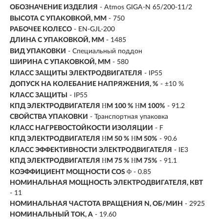
ОБОЗНАЧЕНИЕ ИЗДЕЛИЯ
- Atmos GIGA-N 65/200-11/2
ВЫСОТА С УПАКОВКОЙ, ММ
- 750
РАБОЧЕЕ КОЛЕСО
- EN-GJL-200
ДЛИНА С УПАКОВКОЙ, ММ
- 1485
ВИД УПАКОВКИ
- Специальный поддон
ШИРИНА С УПАКОВКОЙ, ММ
- 580
КЛАСС ЗАЩИТЫ ЭЛЕКТРОДВИГАТЕЛЯ
- IP55
ДОПУСК НА КОЛЕБАНИЕ НАПРЯЖЕНИЯ, %
- ±10 %
КЛАСС ЗАЩИТЫ
- IP55
КПД ЭЛЕКТРОДВИГАТЕЛЯ ΗM 100 % ΗM 100%
- 91.2
СВОЙСТВА УПАКОВКИ
- Транспортная упаковка
КЛАСС НАГРЕВОСТОЙКОСТИ ИЗОЛЯЦИИ
- F
КПД ЭЛЕКТРОДВИГАТЕЛЯ ΗM 50 % ΗM 50%
- 90.6
КЛАСС ЭФФЕКТИВНОСТИ ЭЛЕКТРОДВИГАТЕЛЯ
- IE3
КПД ЭЛЕКТРОДВИГАТЕЛЯ ΗM 75 % ΗM 75%
- 91.1
КОЭФФИЦИЕНТ МОЩНОСТИ COS Φ
- 0.85
НОМИНАЛЬНАЯ МОЩНОСТЬ ЭЛЕКТРОДВИГАТЕЛЯ, КВТ
-
11
НОМИНАЛЬНАЯ ЧАСТОТА ВРАЩЕНИЯ N, ОБ/МИН
- 2925
НОМИНАЛЬНЫЙ ТОК, А
- 19.60