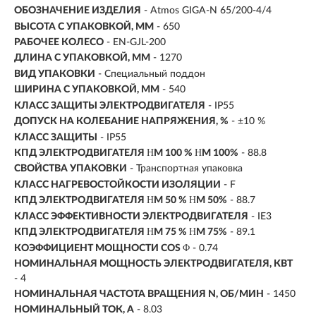
ОБОЗНАЧЕНИЕ ИЗДЕЛИЯ
- Atmos GIGA-N 65/200-4/4
ВЫСОТА С УПАКОВКОЙ, ММ
- 650
РАБОЧЕЕ КОЛЕСО
- EN-GJL-200
ДЛИНА С УПАКОВКОЙ, ММ
- 1270
ВИД УПАКОВКИ
- Специальный поддон
ШИРИНА С УПАКОВКОЙ, ММ
- 540
КЛАСС ЗАЩИТЫ ЭЛЕКТРОДВИГАТЕЛЯ
- IP55
ДОПУСК НА КОЛЕБАНИЕ НАПРЯЖЕНИЯ, %
- ±10 %
КЛАСС ЗАЩИТЫ
- IP55
КПД ЭЛЕКТРОДВИГАТЕЛЯ ΗM 100 % ΗM 100%
- 88.8
СВОЙСТВА УПАКОВКИ
- Транспортная упаковка
КЛАСС НАГРЕВОСТОЙКОСТИ ИЗОЛЯЦИИ
- F
КПД ЭЛЕКТРОДВИГАТЕЛЯ ΗM 50 % ΗM 50%
- 88.7
КЛАСС ЭФФЕКТИВНОСТИ ЭЛЕКТРОДВИГАТЕЛЯ
- IE3
КПД ЭЛЕКТРОДВИГАТЕЛЯ ΗM 75 % ΗM 75%
- 89.1
КОЭФФИЦИЕНТ МОЩНОСТИ COS Φ
- 0.74
НОМИНАЛЬНАЯ МОЩНОСТЬ ЭЛЕКТРОДВИГАТЕЛЯ, КВТ
-
4
НОМИНАЛЬНАЯ ЧАСТОТА ВРАЩЕНИЯ N, ОБ/МИН
- 1450
НОМИНАЛЬНЫЙ ТОК, А
- 8.03