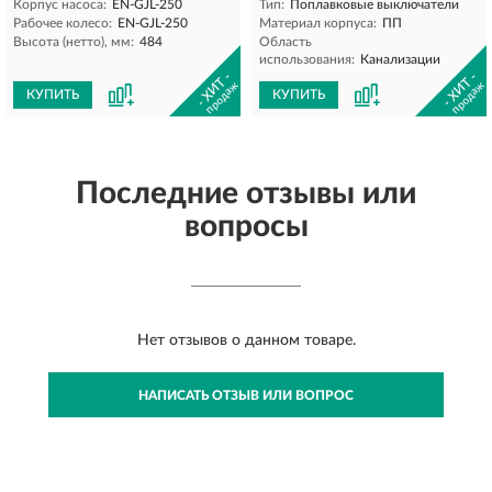
Корпус насоса:
EN-GJL-250
Тип:
Поплавковые выключатели
Рабочее колесо:
EN-GJL-250
Материал корпуса:
ПП
Высота (нетто), мм:
484
Область
использования:
Канализации
- ХИТ -
- ХИТ -
продаж
продаж
КУПИТЬ
КУПИТЬ
Последние отзывы или
вопросы
Нет отзывов о данном товаре.
НАПИСАТЬ ОТЗЫВ ИЛИ ВОПРОС