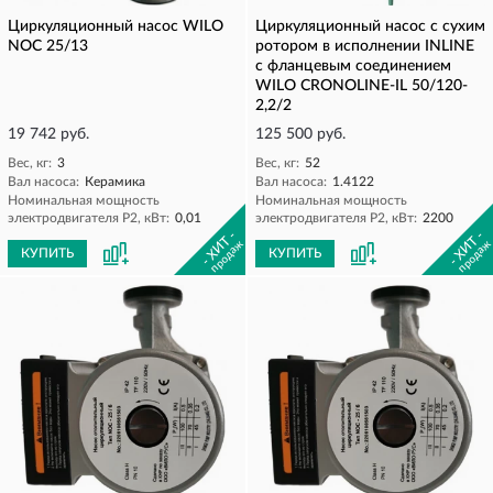
Циркуляционный насос WILO
Циркуляционный насос с сухим
NOC 25/13
ротором в исполнении INLINE
с фланцевым соединением
WILO CRONOLINE-IL 50/120-
2,2/2
19 742 руб.
125 500 руб.
Вес, кг:
3
Вес, кг:
52
Вал насоса:
Керамика
Вал насоса:
1.4122
Номинальная мощность
Номинальная мощность
электродвигателя P2, кВт:
0,01
электродвигателя P2, кВт:
2200
- ХИТ -
- ХИТ -
продаж
продаж
КУПИТЬ
КУПИТЬ