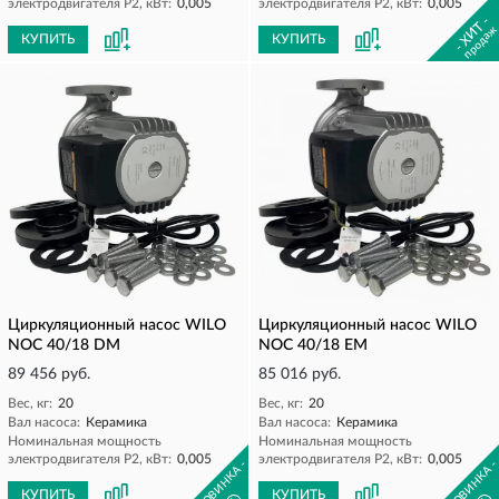
электродвигателя P2, кВт:
0,005
электродвигателя P2, кВт:
0,005
- ХИТ -
продаж
КУПИТЬ
КУПИТЬ
Циркуляционный насос WILO
Циркуляционный насос WILO
NOC 40/18 DM
NOC 40/18 EM
89 456 руб.
85 016 руб.
Вес, кг:
20
Вес, кг:
20
Вал насоса:
Керамика
Вал насоса:
Керамика
Номинальная мощность
Номинальная мощность
электродвигателя P2, кВт:
0,005
электродвигателя P2, кВт:
0,005
- НОВИНКА -
- НОВИНКА 
КУПИТЬ
КУПИТЬ