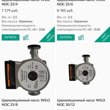
Циркуляционный насос WILO
Циркуляционный насос WILO
NOC 25/4
NOC 25/6
7 179 руб.
8 785 руб.
Вес, кг:
2,5
Вес, кг:
2,5
Вал насоса:
Керамика
Вал насоса:
Керамика
Номинальная мощность
Номинальная мощность
электродвигателя P2, кВт:
0,06
электродвигателя P2, кВт:
0,06
- ХИТ -
- ХИТ -
продаж
продаж
КУПИТЬ
КУПИТЬ
Циркуляционный насос WILO
Циркуляционный насос WILO
NOC 25/8
NOC 30/12