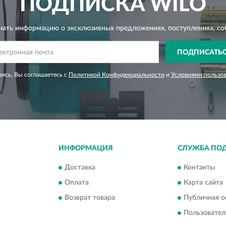
ПОДПИСКА
WILO
чать информацию о эксклюзивных предложениях,
поступлениях, со
ПОДПИСАТЬ
ясь, Вы соглашаетесь с
Политикой Конфиденциальности
и
Условиями пользо
ИНФОРМАЦИЯ
СЛУЖБА ПО
Доставка
Контакты
Оплата
Карта сайта
Возврат товара
Публичная о
Пользовател