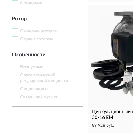
Фланцевые
Ротор
С мокрым ротором
С сухим ротором
Особенности
Бесшумные
С автоматической
регулировкой мощности
С индикацией
Со сменной муфтой
Циркуляционный 
50/16 EM
89 928 руб.