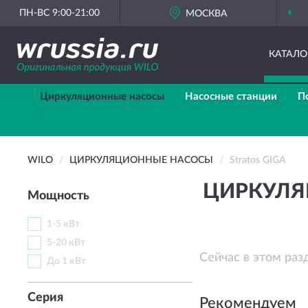
ПН-ВС 9:00-21:00
МОСКВА
КАТАЛО
Циркуляционные насосы
Насосные станции
П
WILO
ЦИРКУЛЯЦИОННЫЕ НАСОСЫ
Stratos GIGA
ЦИРКУЛЯ
Мощность
1-5 кВт
5-20 кВт
Сейчас в этом раз
До 1 кВт
Серия
Рекомендуем