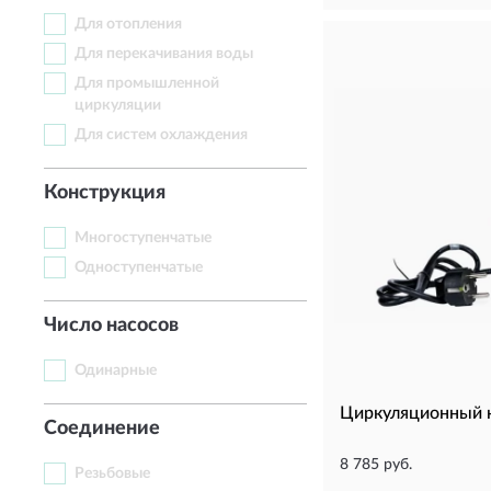
Для отопления
Для перекачивания воды
Для промышленной
циркуляции
Для систем охлаждения
Конструкция
Многоступенчатые
Одноступенчатые
Число насосов
Одинарные
Циркуляционный 
Соединение
8 785 руб.
Резьбовые