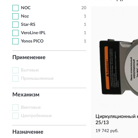
NOC
20
Noz
1
Star-RS
1
VeroLine-IPL
1
Yonos PICO
1
Применение
Бытовые
Промышленные
Механизм
Винтовые
Центробежные
Циркуляционный 
25/13
19 742 руб.
Назначение