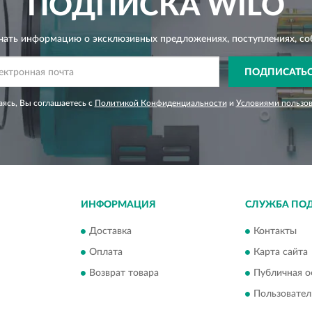
ПОДПИСКА
WILO
чать информацию о эксклюзивных предложениях,
поступлениях, со
ПОДПИСАТЬ
ясь, Вы соглашаетесь с
Политикой Конфиденциальности
и
Условиями пользо
ИНФОРМАЦИЯ
СЛУЖБА ПО
Доставка
Контакты
Оплата
Карта сайта
Возврат товара
Публичная о
Пользовател