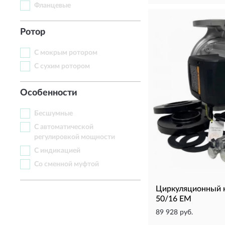
Фланцевые
Ротор
С мокрым ротором
С сухим ротором
Особенности
Бесшумные
С автоматической
регулировкой мощности
С индикацией
Со сменной муфтой
Циркуляционный 
50/16 EM
89 928 руб.