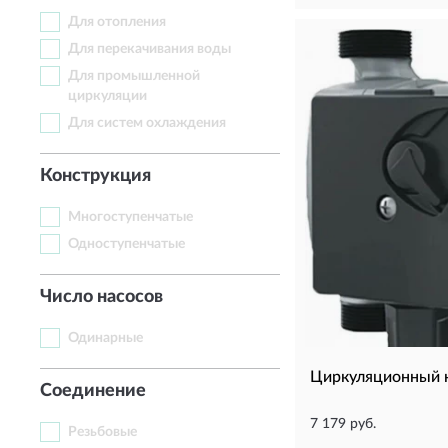
Для отопления
Для перекачивания воды
Для промышленной
циркуляции
Для систем охлаждения
Конструкция
Многоступенчатые
Одноступенчатые
Число насосов
Одинарные
Циркуляционный 
Соединение
7 179 руб.
Резьбовые