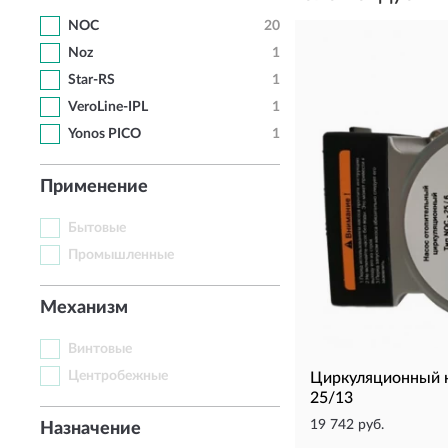
NOC
20
Noz
1
Star-RS
1
VeroLine-IPL
1
Yonos PICO
1
Применение
Бытовые
Промышленные
Механизм
Винтовые
Центробежные
Циркуляционный 
25/13
19 742 руб.
Назначение