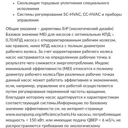
Скользящие торцовые уплотнения специального
исполнения
Системы регулирования SC-HVAC, CC-HVAC и приборы
управления
Общие указания – директивы ErP (экологический дизайн)
Базовое значение MEI для насосов с оптимальным КПД ≥
0,70.КПД насоса с откорректированным рабочим колесом,
как правило, ниже КПД насоса с полным диаметром
рабочего колеса. За счет корректировки рабочего колеса
насос настраивается на определенную рабочую точку, в
результате чего снижается энергопотребление. Индекс
минимальной эффективности (MEI) относится к полному
диаметру рабочего колеса.При различных рабочих точках
данный насос может работать эффективнее и экономичнее,
если, например, управление его работой осуществляется
путем регулирования переменной частоты вращения,
благодаря которому насос адаптируется к характеристикам
соответствующей системы.Информацию по базовому
значению эффективности см. на интернет-странице
www.europump.org/efficiencycharts.На насосы, потребляющие
мощность > 150 кВт, или имеющие подачу QBEP < 6 м3/ч, не
распространяются требования по экологическому