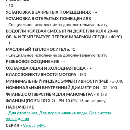
- 10
УСТАНОВКА В ЗАКРЫТЫХ ПОМЕЩЕНИЯХ
- •
УСТАНОВКА В ОТКРЫТЫХ ПОМЕЩЕНИЯХ
- Специальное исполнение за дополнительную плату
ВОДОГЛИКОЛЕВАЯ СМЕСЬ (ПРИ ДОЛЕ ГЛИКОЛЯ 20-40
ОБ. % И ТЕМПЕРАТУРЕ ПЕРЕКАЧИВАЕМОЙ СРЕДЫ ≤ 40 °C)
- •
МАСЛЯНЫЙ ТЕПЛОНОСИТЕЛЬ, °C
- Специальное исполнение за дополнительную плату
РЕЗЬБОВОЕ СОЕДИНЕНИЕ
- –
ОХЛАЖДАЮЩАЯ И ХОЛОДНАЯ ВОДА
- •
КЛАСС ЭФФЕКТИВНОСТИ МОТОРА
- IE3
МИНИМАЛЬНЫЙ ИНДЕКС ЭФФЕКТИВНОСТИ (MEI)
- ≥ 0.40
НОМИНАЛЬНЫЙ ВНУТРЕННИЙ ДИАМЕТР DN
- 32 -100
ФЛАНЕЦ С ОТВЕРСТИЕМ ДЛЯ МАНОМЕТРА
- R 1/8
ФЛАНЦЫ (ПО EN 1092-2)
- PN 10 (PN 16 по запросу)
НАЗНАЧЕНИЕ
-
Для отопления
Для перекачивания воды
Для систем
охлаждения
СЕРИЯ
-
VeroLine-IPL