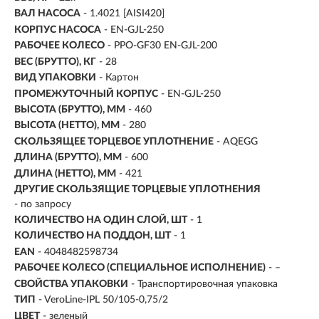
ВАЛ НАСОСА
-
1.4021 [AISI420]
КОРПУС НАСОСА
- EN-GJL-250
РАБОЧЕЕ КОЛЕСО
- PPO-GF30 EN-GJL-200
ВЕС (БРУТТО), КГ
- 28
ВИД УПАКОВКИ
- Картон
ПРОМЕЖУТОЧНЫЙ КОРПУС
- EN-GJL-250
ВЫСОТА (БРУТТО), ММ
- 460
ВЫСОТА (НЕТТО), ММ
- 280
СКОЛЬЗЯЩЕЕ ТОРЦЕВОЕ УПЛОТНЕНИЕ
- AQEGG
ДЛИНА (БРУТТО), ММ
- 600
ДЛИНА (НЕТТО), ММ
- 421
ДРУГИЕ СКОЛЬЗЯЩИЕ ТОРЦЕВЫЕ УПЛОТНЕНИЯ
- по запросу
КОЛИЧЕСТВО НА ОДИН СЛОЙ, ШТ
- 1
КОЛИЧЕСТВО НА ПОДДОН, ШТ
- 1
EAN
- 4048482598734
РАБОЧЕЕ КОЛЕСО (СПЕЦИАЛЬНОЕ ИСПОЛНЕНИЕ)
- –
СВОЙСТВА УПАКОВКИ
- Транспортировочная упаковка
ТИП
- VeroLine-IPL 50/105-0,75/2
ЦВЕТ
- зеленый