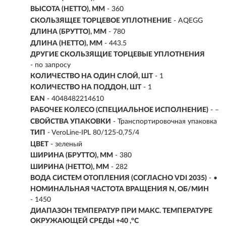
ВЫСОТА (НЕТТО), ММ
- 360
СКОЛЬЗЯЩЕЕ ТОРЦЕВОЕ УПЛОТНЕНИЕ
- AQEGG
ДЛИНА (БРУТТО), ММ
- 780
ДЛИНА (НЕТТО), ММ
- 443.5
ДРУГИЕ СКОЛЬЗЯЩИЕ ТОРЦЕВЫЕ УПЛОТНЕНИЯ
- по запросу
КОЛИЧЕСТВО НА ОДИН СЛОЙ, ШТ
- 1
КОЛИЧЕСТВО НА ПОДДОН, ШТ
- 1
EAN
- 4048482214610
РАБОЧЕЕ КОЛЕСО (СПЕЦИАЛЬНОЕ ИСПОЛНЕНИЕ)
- –
СВОЙСТВА УПАКОВКИ
- Транспортировочная упаковка
ТИП
- VeroLine-IPL 80/125-0,75/4
ЦВЕТ
- зеленый
ШИРИНА (БРУТТО), ММ
- 380
ШИРИНА (НЕТТО), ММ
- 282
ВОДА СИСТЕМ ОТОПЛЕНИЯ (СОГЛАСНО VDI 2035)
- •
НОМИНАЛЬНАЯ ЧАСТОТА ВРАЩЕНИЯ N, ОБ/МИН
- 1450
ДИАПАЗОН ТЕМПЕРАТУР ПРИ МАКС. ТЕМПЕРАТУРЕ
ОКРУЖАЮЩЕЙ СРЕДЫ +40 ,°C