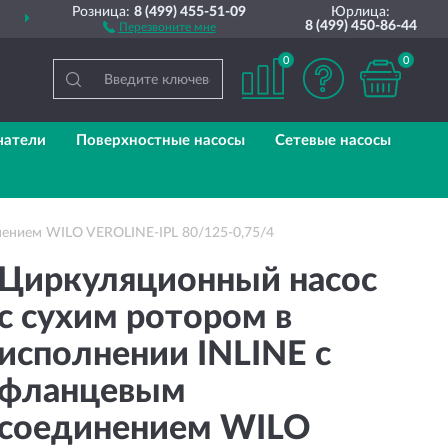
Розница:
8 (499) 455-51-09
Юрлица:
ДОСТАВИМ
ПО ВСЕЙ РОССИИ
8 (499) 450-86-44
Перезвоните мне
0
0
чатели
Поверхностные насосы
Сетевые насосы
нением WILO VEROLINE-IPL 80/125-0,75/4
Циркуляционный насос
с сухим ротором в
исполнении INLINE с
фланцевым
соединением WILO