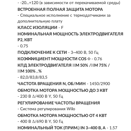
- -20...+120 (в зависимости от перекачиваемой среды)
ВСТРОЕННАЯ ПОЛНАЯ ЗАЩИТА МОТОРА
- Специальное исполнение с термодатчиками за
дополнительную плату
КЛАСС ИЗОЛЯЦИИ
- F
НОМИНАЛЬНАЯ МОЩНОСТЬ ЭЛЕКТРОДВИГАТЕЛЯ
P2, КВТ
-
0.75
ПОДКЛЮЧЕНИЕ К СЕТИ
- 3~400 В, 50 Гц
КОЭФФИЦИЕНТ МОЩНОСТИ COS Φ
- 0.76
КПД ЭЛЕКТРОДВИГАТЕЛЯ ΗM 50% /ΗM 75% /
ΗM 100% , %
- 82,0/83,8/83,5
ЧАСТОТА ВРАЩЕНИЯ N, ОБ/МИН
- 1450/2900
ОБМОТКА МОТОРА МОЩНОСТЬЮ ДО 3 КВТ
- 230 В Δ/400 В Y, 50 Гц
РЕГУЛИРОВАНИЕ ЧАСТОТЫ ВРАЩЕНИЯ
- Система регулирования Wilo
ОБМОТКА МОТОРА МОЩНОСТЬЮ ОТ 4 КВТ
- 400 В Δ/690 В Y, 50 Гц
НОМИНАЛЬНЫЙ ТОК (ПРИМ.) IN 3~400 В, А
- 1.57