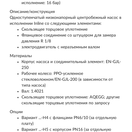
исполнение: 16 бар)
Описание/конструкция
Одноступенчатый низконапорный центробежный насос в
исполнении Inline со следующими элементами:
Скользящее торцовое уплотнение
Фланцевое соединение со штуцером для замера
давления R
1
/
8
электродвигатель с неразъемным валом
Материалы
Корпус насоса и соединительный элемент: EN-GJL-
250
Рабочее колесо: PPO-усиленное
стекловолокном/EN-GJL-200 (в зависимости от
типа насоса)
Вал: 1.4021
Скользящее торцевое уплотнение: AQEGG; другие
скользящие торцевые уплотнения по запросу
Опции
Вариант ...-H4 с фланцами PN6/10 (за отдельную
плату)
Вариант ...-H5 с корпусом PN16 (за отдельную