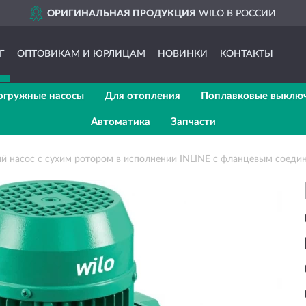
ОРИГИНАЛЬНАЯ ПРОДУКЦИЯ
WILO В РОССИИ
Г
ОПТОВИКАМ И ЮРЛИЦАМ
НОВИНКИ
КОНТАКТЫ
огружные насосы
Для отопления
Поплавковые выклю
Автоматика
Запчасти
 насос с сухим ротором в исполнении INLINE с фланцевым соеди