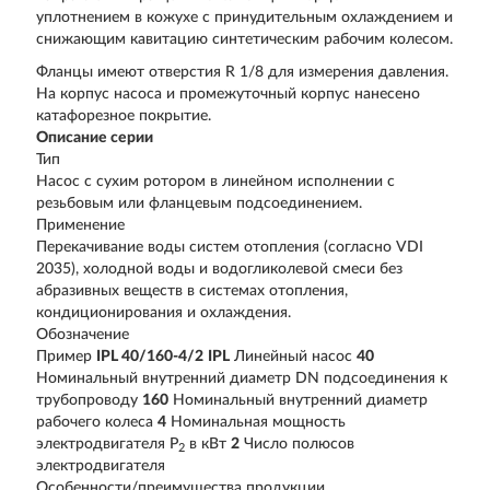
уплотнением в кожухе с принудительным охлаждением и
снижающим кавитацию синтетическим рабочим колесом.
Фланцы имеют отверстия R 1/8 для измерения давления.
На корпус насоса и промежуточный корпус нанесено
катафорезное покрытие.
Описание серии
Тип
Насос с сухим ротором в линейном исполнении с
резьбовым или фланцевым подсоединением.
Применение
Перекачивание воды систем отопления (согласно VDI
2035), холодной воды и водогликолевой смеси без
абразивных веществ в системах отопления,
кондиционирования и охлаждения.
Обозначение
Пример
IPL 40/160-4/2
IPL
Линейный насос
40
Номинальный внутренний диаметр DN подсоединения к
трубопроводу
160
Номинальный внутренний диаметр
рабочего колеса
4
Номинальная мощность
электродвигателя P
в кВт
2
Число полюсов
2
электродвигателя
Особенности/преимущества продукции