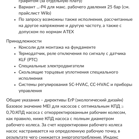
графитом (за отдельную плату)
Вариант ...-P4 для макс. рабочего давления 25 бар (см.
прайслист Wilo)
По запросу возможны также исполнения, рассчитанные
на другое напряжение и другую частоту, а также с
допуском по нормам ATEX
Принадлежности
Консоли для монтажа на фундаменте
Термодатчик, реле отключения по сигналу с датчика
KLF (PTC)
Специальные электродвигатели
Скользящие торцевые уплотнения специального
исполнения
Системы регулирования SC-HVAC, CC-HVAC и приборы
управления
Общие указания – директивы ErP (экологический дизайн)
Базовое значение MEI для насосов с оптимальным КПД ≥
0,70.КПД насоса с откорректированным рабочим колесом,
как правило, ниже КПД насоса с полным диаметром
рабочего колеса. За счет корректировки рабочего колеса
насос настраивается на определенную рабочую точку, в
результате чего снижается энергопотребление. Индекс