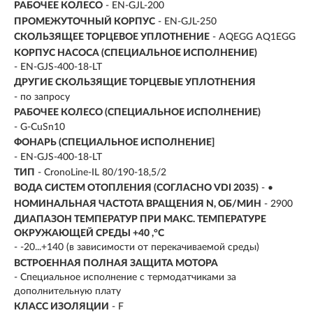
РАБОЧЕЕ КОЛЕСО
- EN-GJL-200
ПРОМЕЖУТОЧНЫЙ КОРПУС
- EN-GJL-250
СКОЛЬЗЯЩЕЕ ТОРЦЕВОЕ УПЛОТНЕНИЕ
- AQEGG AQ1EGG
КОРПУС НАСОСА (СПЕЦИАЛЬНОЕ ИСПОЛНЕНИЕ)
- EN-GJS-400-18-LT
ДРУГИЕ СКОЛЬЗЯЩИЕ ТОРЦЕВЫЕ УПЛОТНЕНИЯ
- по запросу
РАБОЧЕЕ КОЛЕСО (СПЕЦИАЛЬНОЕ ИСПОЛНЕНИЕ)
- G-CuSn10
ФОНАРЬ (СПЕЦИАЛЬНОЕ ИСПОЛНЕНИЕ]
- EN-GJS-400-18-LT
ТИП
- CronoLine-IL 80/190-18,5/2
ВОДА СИСТЕМ ОТОПЛЕНИЯ (СОГЛАСНО VDI 2035)
- •
НОМИНАЛЬНАЯ ЧАСТОТА ВРАЩЕНИЯ N, ОБ/МИН
- 2900
ДИАПАЗОН ТЕМПЕРАТУР ПРИ МАКС. ТЕМПЕРАТУРЕ
ОКРУЖАЮЩЕЙ СРЕДЫ +40 ,°C
- -20...+140 (в зависимости от перекачиваемой среды)
ВСТРОЕННАЯ ПОЛНАЯ ЗАЩИТА МОТОРА
- Специальное исполнение с термодатчиками за
дополнительную плату
КЛАСС ИЗОЛЯЦИИ
- F