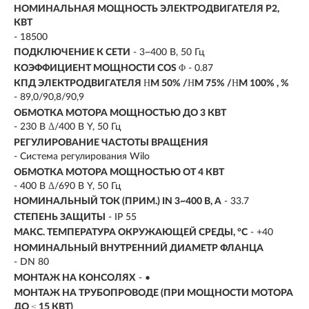
НОМИНАЛЬНАЯ МОЩНОСТЬ ЭЛЕКТРОДВИГАТЕЛЯ P2,
КВТ
-
18500
ПОДКЛЮЧЕНИЕ К СЕТИ
- 3~400 В, 50 Гц
КОЭФФИЦИЕНТ МОЩНОСТИ COS Φ
- 0.87
КПД ЭЛЕКТРОДВИГАТЕЛЯ ΗM 50% /ΗM 75% /ΗM 100% , %
- 89,0/90,8/90,9
ОБМОТКА МОТОРА МОЩНОСТЬЮ ДО 3 КВТ
- 230 В Δ/400 В Y, 50 Гц
РЕГУЛИРОВАНИЕ ЧАСТОТЫ ВРАЩЕНИЯ
- Система регулирования Wilo
ОБМОТКА МОТОРА МОЩНОСТЬЮ ОТ 4 КВТ
- 400 В Δ/690 В Y, 50 Гц
НОМИНАЛЬНЫЙ ТОК (ПРИМ.) IN 3~400 В, А
- 33.7
СТЕПЕНЬ ЗАЩИТЫ
- IP 55
МАКС. ТЕМПЕРАТУРА ОКРУЖАЮЩЕЙ СРЕДЫ, °C
- +40
НОМИНАЛЬНЫЙ ВНУТРЕННИЙ ДИАМЕТР ФЛАНЦА
- DN 80
МОНТАЖ НА КОНСОЛЯХ
- •
МОНТАЖ НА ТРУБОПРОВОДЕ (ПРИ МОЩНОСТИ МОТОРА
ДО ≤ 15 КВТ)