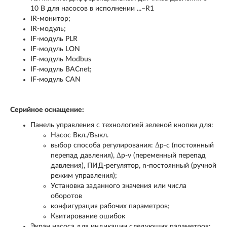
10 В для насосов в исполнении ...–R1
IR-монитор;
IR-модуль;
IF-модуль PLR
IF-модуль LON
IF-модуль Modbus
IF-модуль BACnet;
IF-модуль CAN
Серийное оснащение:
Панель управления с технологией зеленой кнопки для:
Насос Вкл./Выкл.
выбор способа регулирования: Δp-c (постоянный
перепад давления), Δp-v (переменный перепад
давления), ПИД-регулятор, n-постоянный (ручной
режим управления);
Установка заданного значения или числа
оборотов
конфигурация рабочих параметров;
Квитирование ошибок
Экран насоса для индикации следующих параметров: