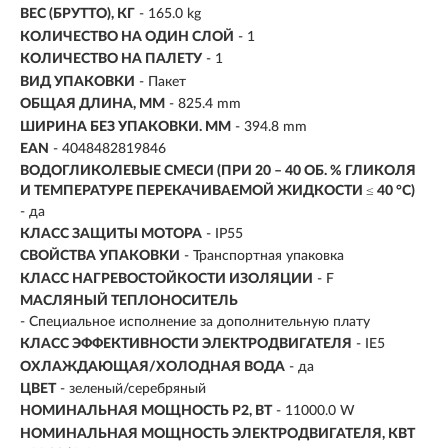
ВЕС (БРУТТО), КГ
- 165.0 kg
КОЛИЧЕСТВО НА ОДИН СЛОЙ
- 1
КОЛИЧЕСТВО НА ПАЛЕТУ
- 1
ВИД УПАКОВКИ
- Пакет
ОБЩАЯ ДЛИНА, ММ
- 825.4 mm
ШИРИНА БЕЗ УПАКОВКИ. ММ
- 394.8 mm
EAN
- 4048482819846
ВОДОГЛИКОЛЕВЫЕ СМЕСИ (ПРИ 20 – 40 ОБ. % ГЛИКОЛЯ
И ТЕМПЕРАТУРЕ ПЕРЕКАЧИВАЕМОЙ ЖИДКОСТИ ≤ 40 °C)
- да
КЛАСС ЗАЩИТЫ МОТОРА
- IP55
СВОЙСТВА УПАКОВКИ
- Транспортная упаковка
КЛАСС НАГРЕВОСТОЙКОСТИ ИЗОЛЯЦИИ
- F
МАСЛЯНЫЙ ТЕПЛОНОСИТЕЛЬ
- Специальное исполнение за дополнительную плату
КЛАСС ЭФФЕКТИВНОСТИ ЭЛЕКТРОДВИГАТЕЛЯ
- IE5
ОХЛАЖДАЮЩАЯ/ХОЛОДНАЯ ВОДА
- да
ЦВЕТ
- зеленый/серебряный
НОМИНАЛЬНАЯ МОЩНОСТЬ Р2, ВТ
-
11000.0 W
НОМИНАЛЬНАЯ МОЩНОСТЬ ЭЛЕКТРОДВИГАТЕЛЯ, КВТ