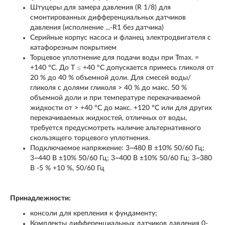
Штуцеры для замера давления (R 1/8) для
смонтированных дифференциальных датчиков
давления (исполнение ...-R1 без датчика)
Серийные корпус насоса и фланец электродвигателя с
катафорезным покрытием
Торцевое уплотнение для подачи воды при Tmax. =
+140 °C. До T ≤ +40 °C допускается примесь гликоля от
20 % до 40 % объемной доли. Для смесей воды/
гликоля с долями гликоля > 40 % до макс. 50 %
объемной доли и при температуре перекачиваемой
жидкости от > +40 °C до макс. +120 °C или для других
перекачиваемых жидкостей, отличных от воды,
требуется предусмотреть наличие альтернативного
скользящего торцевого уплотнения.
Подключаемое напряжение: 3~480 В ±10% 50/60 Гц;
3~440 В ±10% 50/60 Гц; 3~400 В ±10% 50/60 Гц; 3~380
В -5 % +10 %, 50/60 Гц
Принадлежности:
консоли для крепления к фундаменту;
Комплекты дифференциальных датчиков давления 0-