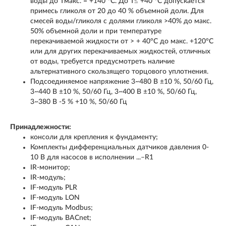
воды до Tмакс. = +140 °C. До T≤ +40 °C допускается
примесь гликоля от 20 до 40 % объемной доли. Для
смесей воды/гликоля с долями гликоля >40% до макс.
50% объемной доли и при температуре
перекачиваемой жидкости от > + 40°C до макс. +120°C
или для других перекачиваемых жидкостей, отличных
от воды, требуется предусмотреть наличие
альтернативного скользящего торцового уплотнения.
Подсоединяемое напряжение 3~480 В ±10 %, 50/60 Гц,
3~440 В ±10 %, 50/60 Гц, 3~400 В ±10 %, 50/60 Гц,
3~380 В -5 % +10 %, 50/60 Гц
Принадлежности:
консоли для крепления к фундаменту;
Комплекты дифференциальных датчиков давления 0-
10 В для насосов в исполнении ...–R1
IR-монитор;
IR-модуль;
IF-модуль PLR
IF-модуль LON
IF-модуль Modbus;
IF-модуль BACnet;