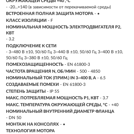
ОКРУЖАЮЩЕЙ СРЕДЫ +40 ,°C
- -20...+140 (в зависимости от перекачиваемой среды)
ВСТРОЕННАЯ ПОЛНАЯ ЗАЩИТА МОТОРА
- •
КЛАСС ИЗОЛЯЦИИ
- F
НОМИНАЛЬНАЯ МОЩНОСТЬ ЭЛЕКТРОДВИГАТЕЛЯ P2,
КВТ
-
3.2
ПОДКЛЮЧЕНИЕ К СЕТИ
- 3~480 В ±10, 50/60 Гц 3~440 В ±10, 50/60 Гц 3~400 В ±10,
50/60 Гц 3~380 В ±10, 50/60 Гц
ПОМЕХОЗАЩИЩЕННОСТЬ
- EN 61800-3
ЧАСТОТА ВРАЩЕНИЯ N, ОБ/МИН
- 500 - 4850
НОМИНАЛЬНЫЙ ТОК (ПРИМ.) IN 3~400 В, А
- 6.5
СОЗДАВАЕМЫЕ ПОМЕХИ
- EN 61800-3
СТЕПЕНЬ ЗАЩИТЫ
- IP 55
МАКС. ПОТРЕБЛЯЕМАЯ МОЩНОСТЬ P1, КВТ
- 3.7
МАКС. ТЕМПЕРАТУРА ОКРУЖАЮЩЕЙ СРЕДЫ, °C
- +40
НОМИНАЛЬНЫЙ ВНУТРЕННИЙ ДИАМЕТР ФЛАНЦА
- DN 50
МОНТАЖ НА КОНСОЛЯХ
- •
ТЕХНОЛОГИЯ МОТОРА