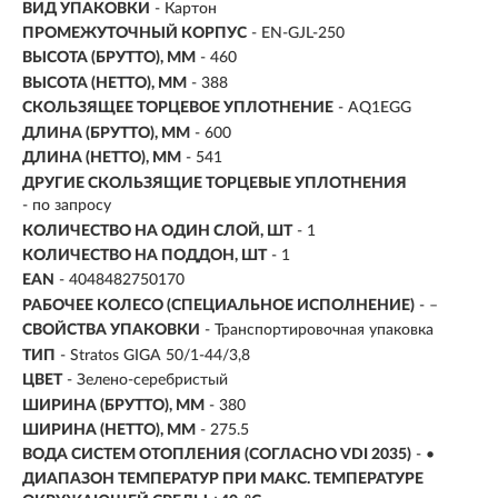
ВИД УПАКОВКИ
- Картон
ПРОМЕЖУТОЧНЫЙ КОРПУС
- EN-GJL-250
ВЫСОТА (БРУТТО), ММ
- 460
ВЫСОТА (НЕТТО), ММ
- 388
СКОЛЬЗЯЩЕЕ ТОРЦЕВОЕ УПЛОТНЕНИЕ
- AQ1EGG
ДЛИНА (БРУТТО), ММ
- 600
ДЛИНА (НЕТТО), ММ
- 541
ДРУГИЕ СКОЛЬЗЯЩИЕ ТОРЦЕВЫЕ УПЛОТНЕНИЯ
- по запросу
КОЛИЧЕСТВО НА ОДИН СЛОЙ, ШТ
- 1
КОЛИЧЕСТВО НА ПОДДОН, ШТ
- 1
EAN
- 4048482750170
РАБОЧЕЕ КОЛЕСО (СПЕЦИАЛЬНОЕ ИСПОЛНЕНИЕ)
- –
СВОЙСТВА УПАКОВКИ
- Транспортировочная упаковка
ТИП
- Stratos GIGA 50/1-44/3,8
ЦВЕТ
- Зелено-серебристый
ШИРИНА (БРУТТО), ММ
- 380
ШИРИНА (НЕТТО), ММ
- 275.5
ВОДА СИСТЕМ ОТОПЛЕНИЯ (СОГЛАСНО VDI 2035)
- •
ДИАПАЗОН ТЕМПЕРАТУР ПРИ МАКС. ТЕМПЕРАТУРЕ