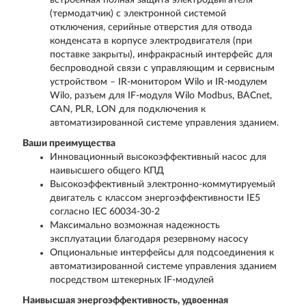
встроенная полная защита электродвигателя
(термодатчик) с электронной системой
отключения, серийные отверстия для отвода
конденсата в корпусе электродвигателя (при
поставке закрыты), инфракрасный интерфейс для
беспроводной связи с управляющим и сервисным
устройством – IR-монитором Wilo и IR-модулем
Wilo, разъем для IF-модуля Wilo Modbus, BACnet,
CAN, PLR, LON для подключения к
автоматизированной системе управления зданием.
Ваши преимущества
Инновационный высокоэффективный насос для
наивысшего общего КПД
Высокоэффективный электронно-коммутируемый
двигатель с классом энергоэффективности IE5
согласно IEC 60034-30-2
Максимально возможная надежность
эксплуатации благодаря резервному насосу
Опциональные интерфейсы для подсоединения к
автоматизированной системе управления зданием
посредством штекерных IF-модулей
Наивысшая энергоэффективность, удвоенная