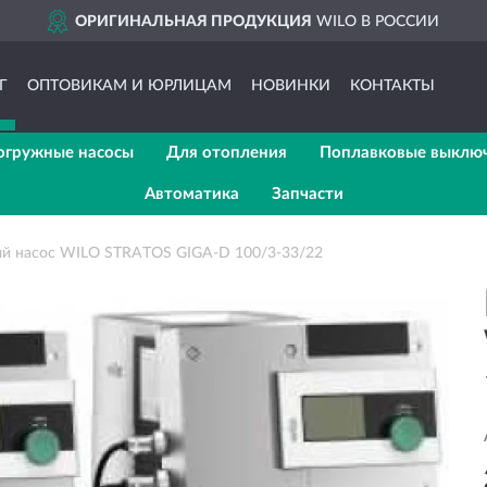
АЯ ПРОДУКЦИЯ
WILO В РОССИИ
Г
ОПТОВИКАМ И ЮРЛИЦАМ
НОВИНКИ
КОНТАКТЫ
огружные насосы
Для отопления
Поплавковые выклю
Автоматика
Запчасти
й насос WILO STRATOS GIGA-D 100/3-33/22