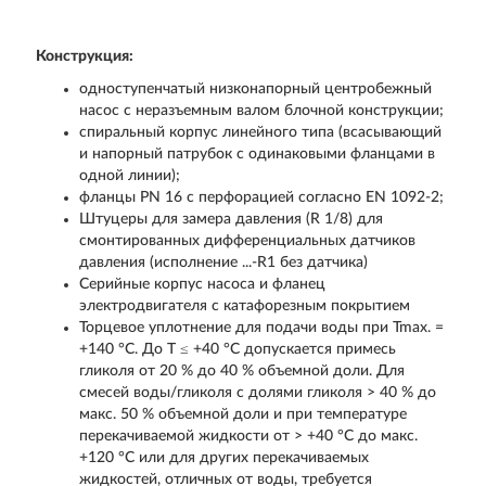
Конструкция:
одноступенчатый низконапорный центробежный
насос с неразъемным валом блочной конструкции;
спиральный корпус линейного типа (всасывающий
и напорный патрубок с одинаковыми фланцами в
одной линии);
фланцы PN 16 с перфорацией согласно EN 1092-2;
Штуцеры для замера давления (R 1/8) для
смонтированных дифференциальных датчиков
давления (исполнение ...-R1 без датчика)
Серийные корпус насоса и фланец
электродвигателя с катафорезным покрытием
Торцевое уплотнение для подачи воды при Tmax. =
+140 °C. До T ≤ +40 °C допускается примесь
гликоля от 20 % до 40 % объемной доли. Для
смесей воды/гликоля с долями гликоля > 40 % до
макс. 50 % объемной доли и при температуре
перекачиваемой жидкости от > +40 °C до макс.
+120 °C или для других перекачиваемых
жидкостей, отличных от воды, требуется