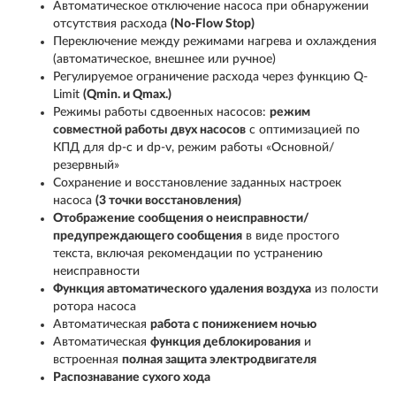
Автоматическое отключение насоса при обнаружении
отсутствия расхода
(No-Flow Stop)
Переключение между режимами нагрева и охлаждения
(автоматическое, внешнее или ручное)
Регулируемое ограничение расхода через функцию Q-
Limit
(Q
min.
и Q
max.
)
Режимы работы сдвоенных насосов:
режим
совместной работы двух насосов
с оптимизацией по
КПД для dp-c и dp-v, режим работы «Основной/
резервный»
Сохранение и восстановление заданных настроек
насоса
(3 точки восстановления)
Отображение сообщения о неисправности/
предупреждающего сообщения
в виде простого
текста, включая рекомендации по устранению
неисправности
Функция автоматического удаления воздуха
из полости
ротора насоса
Автоматическая
работа с понижением ночью
Автоматическая
функция деблокирования
и
встроенная
полная защита электродвигателя
Распознавание сухого хода