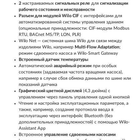
2
настраиваемых
сигнальных реле
для
сигнализации
рабочего состояния и неисправности
Разъем для модулей Wilo CIF
с интерфейсами для
автоматизированной системы управления зданием
(опциональные принадлежности: CIF-модули Modbus
RTU, BACnet MS/TP, LON, PLR)
Wilo Net — системная шина Wilo для связи между
изделиями Wilo, например
Multi-Flow Adaptation
;
режим сдвоенного насоса и Wilo-Smart Gateway
Встроенный датчик температуры
Автоматический
аварийный режим
при особых
состояниях (задаваемая частота вращения насоса),
например в случае сбоя обмена данными по шине или
показаний датчика
Графический цветной дисплей
(4,3 дюйма) с
управлением через панель управления одной кнопкой
Чтение и настройка эксплуатационных параметров, а
также, например, создание протокола ввода в
эксплуатацию через интерфейс Bluetooth (без
дополнительных принадлежностей) с помощью Wilo-
Assistant App
Встроенное
управление сдвоенными насосами