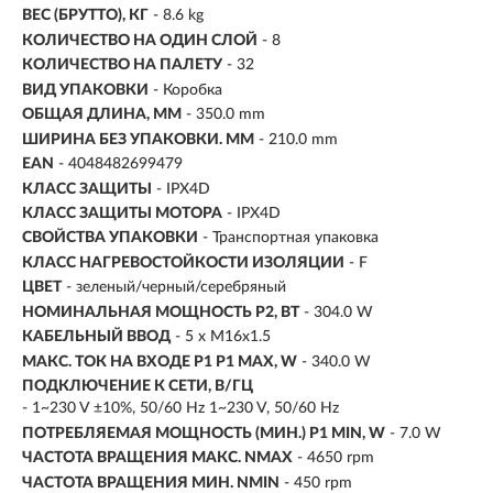
ВЕС (БРУТТО), КГ
- 8.6 kg
КОЛИЧЕСТВО НА ОДИН СЛОЙ
- 8
КОЛИЧЕСТВО НА ПАЛЕТУ
- 32
ВИД УПАКОВКИ
- Коробка
ОБЩАЯ ДЛИНА, ММ
- 350.0 mm
ШИРИНА БЕЗ УПАКОВКИ. ММ
- 210.0 mm
EAN
- 4048482699479
КЛАСС ЗАЩИТЫ
- IPX4D
КЛАСС ЗАЩИТЫ МОТОРА
- IPX4D
СВОЙСТВА УПАКОВКИ
- Транспортная упаковка
КЛАСС НАГРЕВОСТОЙКОСТИ ИЗОЛЯЦИИ
- F
ЦВЕТ
- зеленый/черный/серебряный
НОМИНАЛЬНАЯ МОЩНОСТЬ Р2, ВТ
-
304.0 W
КАБЕЛЬНЫЙ ВВОД
- 5 x M16x1.5
МАКС. ТОК НА ВХОДЕ Р1 P1 MAX, W
- 340.0 W
ПОДКЛЮЧЕНИЕ К СЕТИ, В/ГЦ
- 1~230 V ±10%, 50/60 Hz 1~230 V, 50/60 Hz
ПОТРЕБЛЯЕМАЯ МОЩНОСТЬ (МИН.) P1 MIN, W
- 7.0 W
ЧАСТОТА ВРАЩЕНИЯ МАКС. NMAX
- 4650 rpm
ЧАСТОТА ВРАЩЕНИЯ МИН. NMIN
- 450 rpm