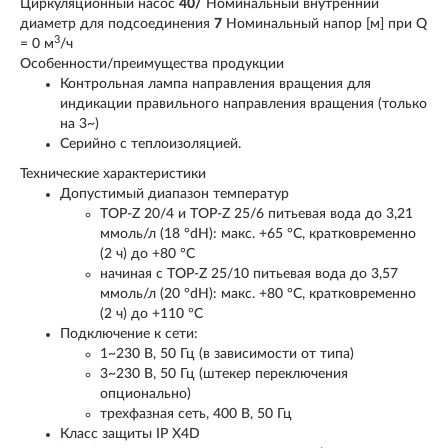
Циркуляционный насос
40/
Номинальный внутренний
диаметр для подсоединения
7
Номинальный напор [м] при Q
3
= 0 м
/ч
Особенности/преимущества продукции
Контрольная лампа направления вращения для
индикации правильного направления вращения (только
на 3~)
Серийно с теплоизоляцией.
Технические характеристики
Допустимый диапазон температур
TOP-Z 20/4 и TOP-Z 25/6 питьевая вода до 3,21
ммоль/л (18 °dH): макс. +65 °C, кратковременно
(2 ч) до +80 °C
начиная с TOP-Z 25/10 питьевая вода до 3,57
ммоль/л (20 °dH): макс. +80 °C, кратковременно
(2 ч) до +110 °C
Подключение к сети:
1~230 В, 50 Гц (в зависимости от типа)
3~230 В, 50 Гц (штекер переключения
опционально)
трехфазная сеть, 400 В, 50 Гц
Класс защиты IP X4D