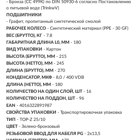
- Бронза (CC 499K) по DIN 50930-6 согласно Постановлению
о питьевой воде (TrinkwV)
ПОДШИПНИКИ
- Графит, пропитанный синтетической смолой
РАБОЧЕЕ КОЛЕСО
- Синтетический материал (PPE - 30 GF)
ВЕС (БРУТТО), КГ
- 7.8
ГАБАРИТНАЯ ДЛИНА L0, ММ
- 180
ВИД УПАКОВКИ
- Картон
ВЫСОТА (БРУТТО), ММ
- 215
ВЫСОТА (НЕТТО), ММ
- 245
ДЛИНА (БРУТТО), ММ
- 270
КОНДЕНСАТОР, МКФ
- 8,0 / 400 VDB
ДЛИНА (НЕТТО), ММ
- 180
КОЛИЧЕСТВО НА ОДИН СЛОЙ, ШТ
- 16
КОЛИЧЕСТВО НА ПОДДОН, ШТ
- 96
EAN
- 4016322891987
СВОЙСТВА УПАКОВКИ
- Транспортировочная упаковка
ТИП
- TOP-Z 25/10
ЦВЕТ
- Зелено-бронзовый
РЕЗЬБОВОЙ ВВОД ДЛЯ КАБЕЛЯ PG
- 2x13,5