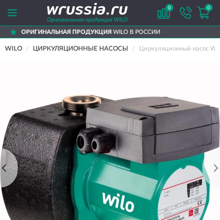
0
0
Я
WILO В РОССИИ
ДОСТАВИМ
ПО ВСЕЙ Р
WILO
ЦИРКУЛЯЦИОННЫЕ НАСОСЫ
Циркуляционный насос WIL