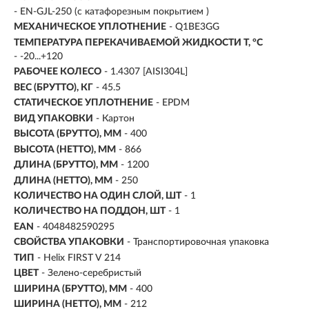
- EN-GJL-250 (с катафорезным покрытием )
МЕХАНИЧЕСКОЕ УПЛОТНЕНИЕ
- Q1BE3GG
ТЕМПЕРАТУРА ПЕРЕКАЧИВАЕМОЙ ЖИДКОСТИ T, °C
- -20...+120
РАБОЧЕЕ КОЛЕСО
- 1.4307 [AISI304L]
ВЕС (БРУТТО), КГ
- 45.5
СТАТИЧЕСКОЕ УПЛОТНЕНИЕ
- EPDM
ВИД УПАКОВКИ
- Картон
ВЫСОТА (БРУТТО), ММ
- 400
ВЫСОТА (НЕТТО), ММ
- 866
ДЛИНА (БРУТТО), ММ
- 1200
ДЛИНА (НЕТТО), ММ
- 250
КОЛИЧЕСТВО НА ОДИН СЛОЙ, ШТ
- 1
КОЛИЧЕСТВО НА ПОДДОН, ШТ
- 1
EAN
- 4048482590295
СВОЙСТВА УПАКОВКИ
- Транспортировочная упаковка
ТИП
- Helix FIRST V 214
ЦВЕТ
- Зелено-серебристый
ШИРИНА (БРУТТО), ММ
- 400
ШИРИНА (НЕТТО), ММ
- 212