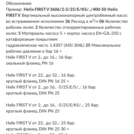
Обозначение
Пример:
Helix FIRST V 3606/2-5/25/E/KS/../400-50
Helix
FIRST V
Вертикальный высоконапорный центробежный насос
3
во встраиваемом исполнении
36
Расход в м
/ч
06
Количество
рабочих колес
2
Количество откорректированных рабочих
колес
5
Материалы насоса 5 = корпус насоса EN-GJL-250 с
катафорезным покрытием
гидравлическая часть 1.4307 (AISI 304L)
25
Максимальное
рабочее давление в бар 16 =
Helix FIRST V от 2.. до 16..: 16 бар:
овальный фланец PN 16
Helix FIRST V от 22.. до 52..: 16 бар:
круглый фланец DIN PN 16 25 =
Helix FIRST V от 2.. до 16.. -5/25/E/S/..: 16 бар:
круглый фланец DIN PN 25
Helix FIRST V от 2.. до 16.. -5/25/E/KS/..: 25 бар:
круглый фланец DIN PN 25
Helix FIRST V от 22.. до 52..: 25 бар:
круглый фланец DIN PN 25 30 =