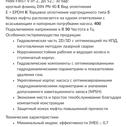
Helix FIRST V от 2.. до 52..: 30 бар:
круглый фланец DIN PN 40
E
Вид уплотнения
E = EPDM
K
Торцевое уплотнение картриджного типа
S
Кожух муфты располагается на одном ответвлении с
всасывающим и напорным патрубками насоса.
400
Подключаемое напряжение в В
50
Частота в Гц
Особенности/преимущества продукции
Гидравлическая часть 2D/3D с оптимизацией по КПД,
изготовленная методом лазерной сварки
Коррозионностойкие рабочее и ведущее колеса и
ступенчатый корпус.
Гидравлические компоненты с оптимизированными
гидродинамическими параметрами и показателями
удаления газа
Укрепленные корпус насоса с оптимизированными
гидродинамическими параметрами и значением
допускаемого кавитационного запаса (NPSH)
Экономия места и простое техобслуживание благодаря
компактной конструкции
Защитный кожух муфты повышенной прочности
Технические характеристики
Минимальный индекс эффективности (MEI) ≥ 0,7