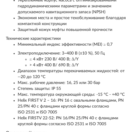
Укрепленные корпус насоса с оптимизированными
гидродинамическими параметрами и значением
допускаемого кавитационного запаса (NPSH)
Экономия места и простое техобслуживание благодаря
компактной конструкции
Защитный кожух муфты повышенной прочности
Технические характеристики
Минимальный индекс эффективности (MEI) ≥ 0,7
Электроподключение: 3~400 В (±10 %), 50 Гц
≤ 4 кВт 230 В/ 400 В; Δ/Y
> 4 кВт 400 В/ 690 В; Δ/Y
Диапазон температуры перекачиваемых жидкостей: от
‐-20 до 120 °C
Макс. рабочее давление: 16, 25 или 30 бар
Степень защиты: IP 55
Макс. температура окружающей среды: -15 °C - +40 °C
Helix FIRST V 2 – 16: PN 16 с овальными фланцами, PN
25/PN 40 с фланцами круглой формы согласно
ISO 2531 и ISO 7005
Helix FIRSTV 22-52: PN 16/PN 25/PN 40 с фланцами
круглой формы согласно ISO 2531 и ISO 7005