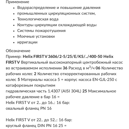
Применение
Водораспределение и повышение давления
промышленных циркуляционных систем,
Технологическая вода
Контуры циркуляции охлаждающей воды
Системы пожаротушения
Моечные установки
ирригации
Обозначение
Пример:
Helix FIRST V 3606/2-5/25/E/KS/../400-50
Helix
FIRST V
Вертикальный высоконапорный центробежный насос
3
во встраиваемом исполнении
36
Расход в м
/ч
06
Количество
рабочих колес
2
Количество откорректированных рабочих
колес
5
Материалы насоса 5 = корпус насоса EN-GJL-250 с
катафорезным покрытием
гидравлическая часть 1.4307 (AISI 304L)
25
Максимальное
рабочее давление в бар 16 =
Helix FIRST V от 2.. до 16..: 16 бар:
овальный фланец PN 16
Helix FIRST V от 22.. до 52..: 16 бар:
круглый фланец DIN PN 16 25 =