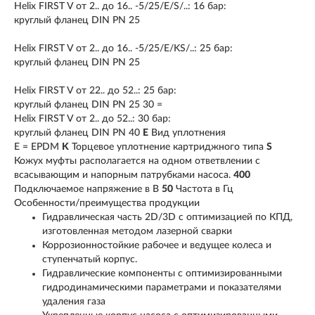
Helix FIRST V от 2.. до 16.. -5/25/E/S/..: 16 бар:
круглый фланец DIN PN 25
Helix FIRST V от 2.. до 16.. -5/25/E/KS/..: 25 бар:
круглый фланец DIN PN 25
Helix FIRST V от 22.. до 52..: 25 бар:
круглый фланец DIN PN 25 30 =
Helix FIRST V от 2.. до 52..: 30 бар:
круглый фланец DIN PN 40
E
Вид уплотнения
E = EPDM
K
Торцевое уплотнение картриджного типа
S
Кожух муфты располагается на одном ответвлении с
всасывающим и напорным патрубками насоса.
400
Подключаемое напряжение в В
50
Частота в Гц
Особенности/преимущества продукции
Гидравлическая часть 2D/3D с оптимизацией по КПД,
изготовленная методом лазерной сварки
Коррозионностойкие рабочее и ведущее колеса и
ступенчатый корпус.
Гидравлические компоненты с оптимизированными
гидродинамическими параметрами и показателями
удаления газа