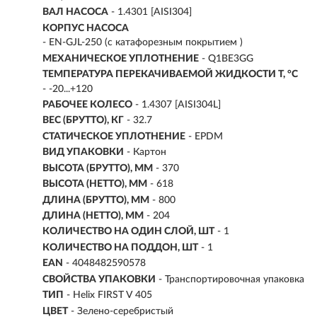
ВАЛ НАСОСА
-
1.4301 [AISI304]
КОРПУС НАСОСА
- EN-GJL-250 (с катафорезным покрытием )
МЕХАНИЧЕСКОЕ УПЛОТНЕНИЕ
- Q1BE3GG
ТЕМПЕРАТУРА ПЕРЕКАЧИВАЕМОЙ ЖИДКОСТИ T, °C
- -20...+120
РАБОЧЕЕ КОЛЕСО
- 1.4307 [AISI304L]
ВЕС (БРУТТО), КГ
- 32.7
СТАТИЧЕСКОЕ УПЛОТНЕНИЕ
- EPDM
ВИД УПАКОВКИ
- Картон
ВЫСОТА (БРУТТО), ММ
- 370
ВЫСОТА (НЕТТО), ММ
- 618
ДЛИНА (БРУТТО), ММ
- 800
ДЛИНА (НЕТТО), ММ
- 204
КОЛИЧЕСТВО НА ОДИН СЛОЙ, ШТ
- 1
КОЛИЧЕСТВО НА ПОДДОН, ШТ
- 1
EAN
- 4048482590578
СВОЙСТВА УПАКОВКИ
- Транспортировочная упаковка
ТИП
- Helix FIRST V 405
ЦВЕТ
- Зелено-серебристый