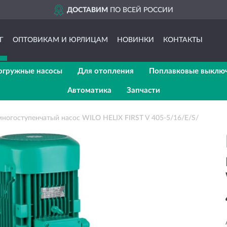
ДОСТАВИМ
ПО ВСЕЙ РОССИИ
Г
ОПТОВИКАМ И ЮРЛИЦАМ
НОВИНКИ
КОНТАКТЫ
огружные насосы
Для отопления
Поплавковые выклю
Автоматика
Запчасти
ногоступенчатый насос WILO HELIX FIRST V 405-5/16/E/S/