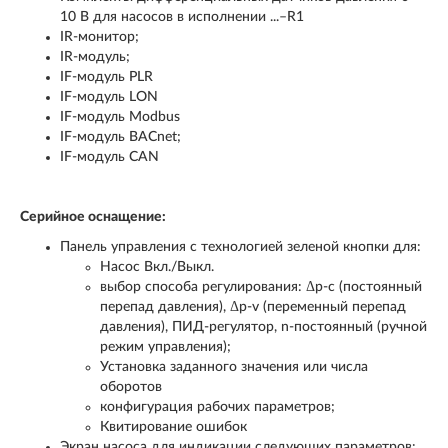
10 В для насосов в исполнении ...–R1
IR-монитор;
IR-модуль;
IF-модуль PLR
IF-модуль LON
IF-модуль Modbus
IF-модуль BACnet;
IF-модуль CAN
Серийное оснащение:
Панель управления с технологией зеленой кнопки для:
Насос Вкл./Выкл.
выбор способа регулирования: Δp-c (постоянный
перепад давления), Δp-v (переменный перепад
давления), ПИД-регулятор, n-постоянный (ручной
режим управления);
Установка заданного значения или числа
оборотов
конфигурация рабочих параметров;
Квитирование ошибок
Экран насоса для индикации следующих параметров: