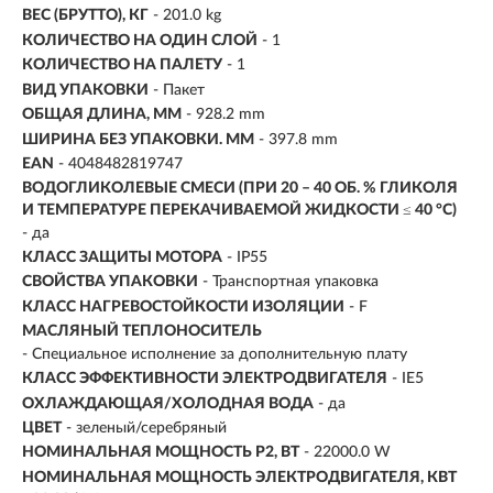
ВЕС (БРУТТО), КГ
- 201.0 kg
КОЛИЧЕСТВО НА ОДИН СЛОЙ
- 1
КОЛИЧЕСТВО НА ПАЛЕТУ
- 1
ВИД УПАКОВКИ
- Пакет
ОБЩАЯ ДЛИНА, ММ
- 928.2 mm
ШИРИНА БЕЗ УПАКОВКИ. ММ
- 397.8 mm
EAN
- 4048482819747
ВОДОГЛИКОЛЕВЫЕ СМЕСИ (ПРИ 20 – 40 ОБ. % ГЛИКОЛЯ
И ТЕМПЕРАТУРЕ ПЕРЕКАЧИВАЕМОЙ ЖИДКОСТИ ≤ 40 °C)
- да
КЛАСС ЗАЩИТЫ МОТОРА
- IP55
СВОЙСТВА УПАКОВКИ
- Транспортная упаковка
КЛАСС НАГРЕВОСТОЙКОСТИ ИЗОЛЯЦИИ
- F
МАСЛЯНЫЙ ТЕПЛОНОСИТЕЛЬ
- Специальное исполнение за дополнительную плату
КЛАСС ЭФФЕКТИВНОСТИ ЭЛЕКТРОДВИГАТЕЛЯ
- IE5
ОХЛАЖДАЮЩАЯ/ХОЛОДНАЯ ВОДА
- да
ЦВЕТ
- зеленый/серебряный
НОМИНАЛЬНАЯ МОЩНОСТЬ Р2, ВТ
-
22000.0 W
НОМИНАЛЬНАЯ МОЩНОСТЬ ЭЛЕКТРОДВИГАТЕЛЯ, КВТ