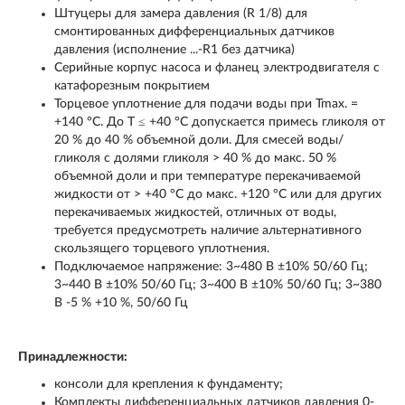
Штуцеры для замера давления (R 1/8) для
смонтированных дифференциальных датчиков
давления (исполнение ...-R1 без датчика)
Серийные корпус насоса и фланец электродвигателя с
катафорезным покрытием
Торцевое уплотнение для подачи воды при Tmax. =
+140 °C. До T ≤ +40 °C допускается примесь гликоля от
20 % до 40 % объемной доли. Для смесей воды/
гликоля с долями гликоля > 40 % до макс. 50 %
объемной доли и при температуре перекачиваемой
жидкости от > +40 °C до макс. +120 °C или для других
перекачиваемых жидкостей, отличных от воды,
требуется предусмотреть наличие альтернативного
скользящего торцевого уплотнения.
Подключаемое напряжение: 3~480 В ±10% 50/60 Гц;
3~440 В ±10% 50/60 Гц; 3~400 В ±10% 50/60 Гц; 3~380
В -5 % +10 %, 50/60 Гц
Принадлежности:
консоли для крепления к фундаменту;
Комплекты дифференциальных датчиков давления 0-